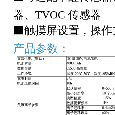
器、TVOC 传感器
⬛️触摸屏设置，操作
产品参数：
直流供电（默认）
DC18-30V/
电池供电
4000mAh
电池容量
数据存储
65535
条数据
工作环境
温度
-20
℃
-50
℃；湿度
<95%R
≤
4h
充电时间
10h
电池续航时间
默认量程
0~500
最小分辨率
10
个
/c
±
15%
典型精度
1Hz
数据更新频率
负氧离子参数
0.4cm2/
离子迁移率
±
5%
离子迁移误差