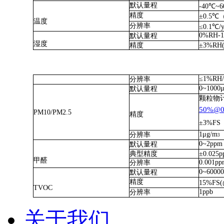
默认量程
-40
℃
~6
精度
±
0.5
℃
温度
分辨率
≤
0.1
℃
/
0%RH-
默认量程
湿度
精度
±
3%RH(
≤
1%RH/
分辨率
0~1000
默认量程
颗粒物
50%@0
PM10/PM2.5
精度
±
3%FS
1μg/m
分辨率
3
0~2ppm
默认量程
典型精度
±
0.025
甲醛
0.001pp
分辨率
0~60000
默认量程
精度
15%FS
TVOC
1ppb
分辨率
关于我们